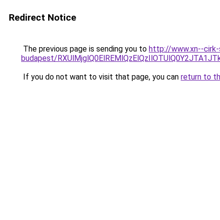
Redirect Notice
The previous page is sending you to
http://www.xn--cirk-
budapest/RXUlMjglQ0ElREMlQzElQzIlOTUlQ0Y2JTA1J
If you do not want to visit that page, you can
return to t