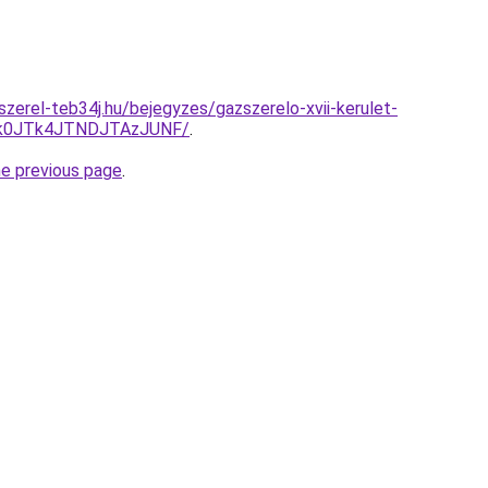
szerel-teb34j.hu/bejegyzes/gazszerelo-xvii-kerulet-
Tk0JTk4JTNDJTAzJUNF/
.
he previous page
.