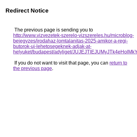
Redirect Notice
The previous page is sending you to
http://www.vizvezetek-szerelo-vizszereles.hu/microblog-
bejegyzes/irodahaz-lomtalanitas-2025-amikor-a-regi-
butorok-uj-lehetosegeknek-adjak-at-
helyuket/budapest/adyliget/JUJEJTlEJUMyJTk4
If you do not want to visit that page, you can
return to
the previous page
.