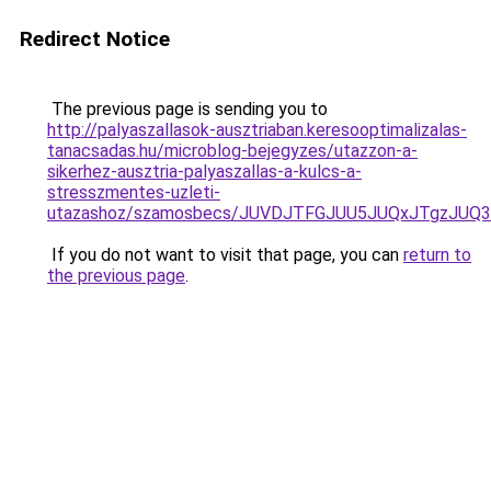
Redirect Notice
The previous page is sending you to
http://palyaszallasok-ausztriaban.keresooptimalizalas-
tanacsadas.hu/microblog-bejegyzes/utazzon-a-
sikerhez-ausztria-palyaszallas-a-kulcs-a-
stresszmentes-uzleti-
utazashoz/szamosbecs/JUVDJTFGJUU5JUQxJTgzJU
If you do not want to visit that page, you can
return to
the previous page
.