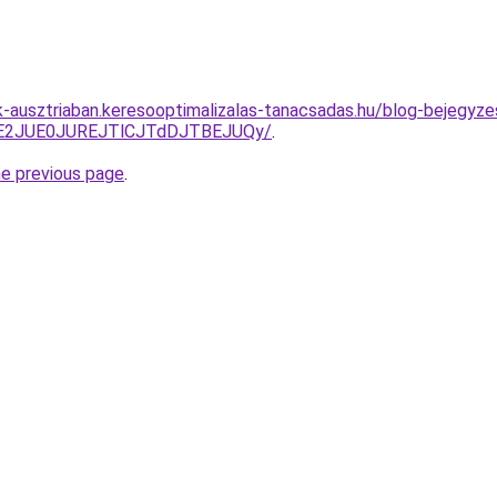
ok-ausztriaban.keresooptimalizalas-tanacsadas.hu/blog-bejegyze
JTE2JUE0JUREJTlCJTdDJTBEJUQy/
.
he previous page
.