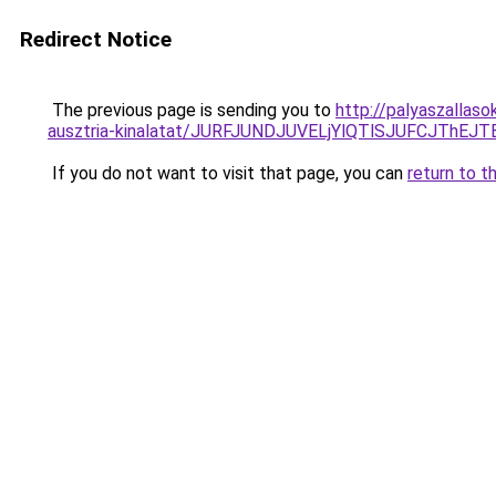
Redirect Notice
The previous page is sending you to
http://palyaszallas
ausztria-kinalatat/JURFJUNDJUVELjYlQTlSJUFCJThE
If you do not want to visit that page, you can
return to t