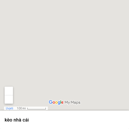
Uvjeti
100 mi
kèo nhà cái