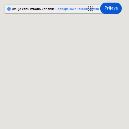
Prijava
Ovu je kartu izradio korisnik.
Saznajte kako izraditi vlastitu kartu.