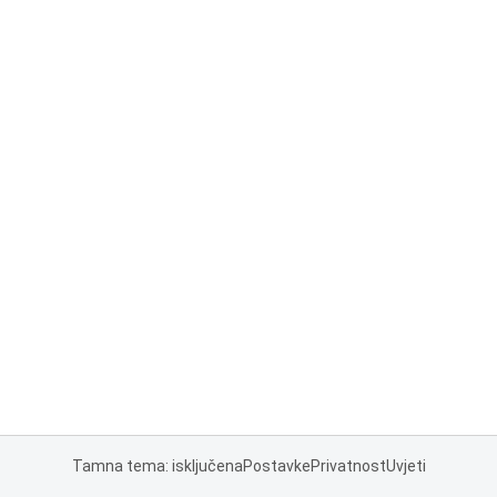
Tamna tema: isključena
Postavke
Privatnost
Uvjeti