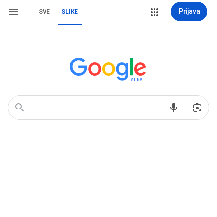
Prijava
SVE
SLIKE
slike