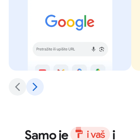
Samo je
i
i
v
a
š