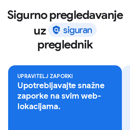
Sigurno pregledavanje
uz
s
i
g
u
r
a
n
preglednik
Prijavite se na Chrome na bilo kojem uređaju kako biste
pristupili svojim oznakama, spremljenim zaporkama i
drugom.
UPRAVITELJ ZAPORKI
Upotrebljavajte snažne
zaporke na svim web-
lokacijama.