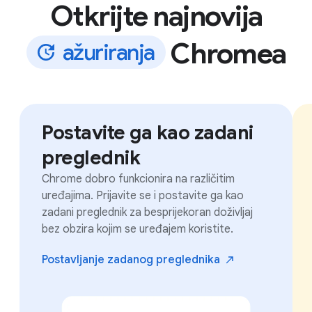
Otkrijte najnovija
Chromea
a
ž
u
r
i
r
a
n
j
a
Postavite ga kao zadani
preglednik
Chrome dobro funkcionira na različitim
uređajima. Prijavite se i postavite ga kao
zadani preglednik za besprijekoran doživljaj
bez obzira kojim se uređajem koristite.
Postavljanje zadanog
preglednika