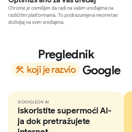
Optimizirano za vaš uređaj
Chrome je osmišljen da radi na vašim uređajima na
različitim platformama. To podrazumijeva neometan
doživljaj na svim uređajima.
Preglednik
Google
k
o
j
i
j
e
r
a
z
v
i
o
GOOGLEOV AI
Iskoristite supermoći AI-
ja dok pretražujete
internet.