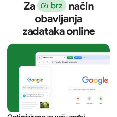
Za
način
b
r
z
obavljanja
zadataka online