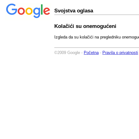
Svojstva oglasa
Kolačići su onemogućeni
Izgleda da su kolačići na pregledniku onemogu
©2009 Google -
Početna
-
Pravila o privatnosti