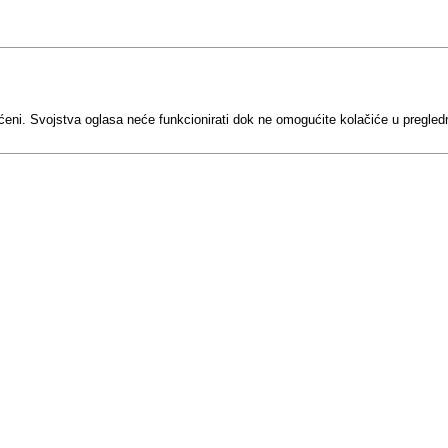
ćeni. Svojstva oglasa neće funkcionirati dok ne omogućite kolačiće u pregled